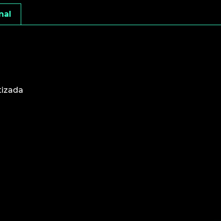
nal
tizada