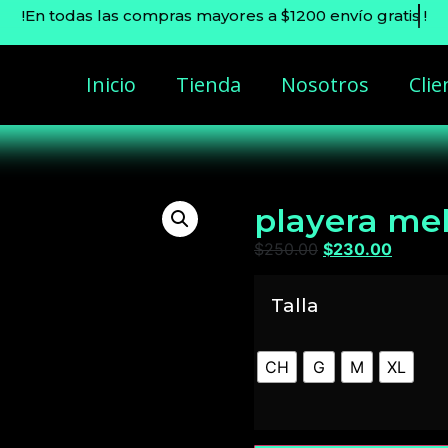
!En todas las compras mayores a $1200 envío
gratis
!
Inicio
Tienda
Nosotros
Clie
playera mel
$
250.00
$
230.00
Talla
CH
G
M
XL