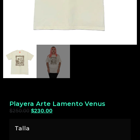
Playera Arte Lamento Venus
$
250.00
$
230.00
Talla