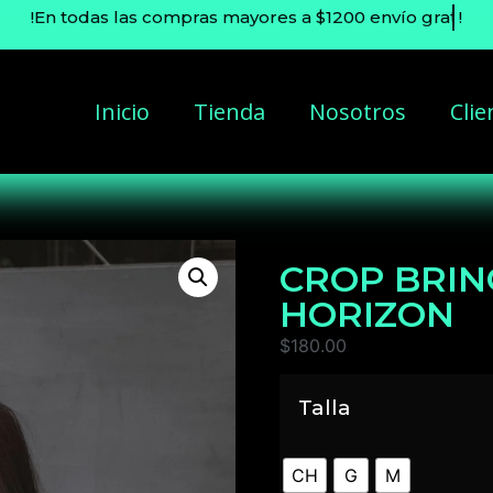
!En todas las compras mayores a $1200 envío
gratis
!
Inicio
Tienda
Nosotros
Clie
CROP BRIN
HORIZON
$
180.00
Talla
CH
G
M